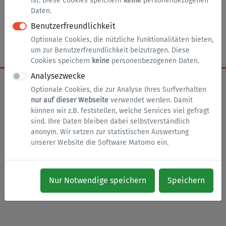
ist. Diese Cookies speichern
keine
personenbezogenen
Daten.
nach oben
Zur Startseite
Impressum
Benutzerfreundlichkeit
Datenschutz
Barrierefreiheit
Cookies
Optionale Cookies, die nützliche Funktionalitäten bieten,
um zur Benutzerfreundlichkeit beizutragen. Diese
Cookies speichern
keine
personenbezogenen Daten.
Analysezwecke
Optionale Cookies, die zur Analyse Ihres Surfverhalten
nur auf dieser Webseite
verwendet werden. Damit
können wir z.B. feststellen, welche Services viel gefragt
sind. Ihre Daten bleiben dabei selbstverständlich
anonym. Wir setzen zur statistischen Auswertung
unserer Website die Software Matomo ein.
Nur Notwendige speichern
Speichern