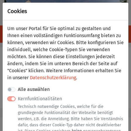
Cookies
Um unser Portal für Sie optimal zu gestalten und
Anm
Navigation ein-/ausblenden
Menü
Ihnen einen vollständigen Funktionsumfang bieten zu
können, verwenden wir Cookies. Bitte konfigurieren Sie
individuell, welche Cookie-Typen Sie verwenden
Baumfäll- und
möchten. Sie können diese Einstellungen jederzeit
Baumschnittarbeiten (Antrag
ändern, indem Sie im unteren Bereich der Seite auf
"Cookies" klicken. Weitere Informationen erhalten Sie
einer
in unserer
Datenschutzerklärung
.
Ausnahmegenehmigung)
Alle auswählen
Kernfunktionalitäten
Dienst starten
Technisch notwendige Cookies, welche für die
grundlegende Funktionalität der Webseite benötigt
werden, z.B. die Anmeldung. Bitte haben Sie Verständnis
dafür, dass dieser Cookie-Typ daher nicht deaktivierbar