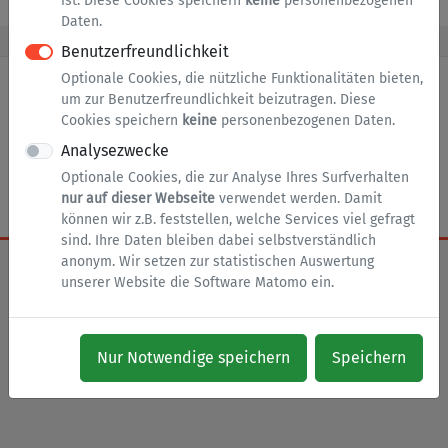
Zur Anmeldung (siehe Hinweise)
ist. Diese Cookies speichern
keine
personenbezogenen
Daten.
Benutzerfreundlichkeit
Optionale Cookies, die nützliche Funktionalitäten bieten,
um zur Benutzerfreundlichkeit beizutragen. Diese
Cookies speichern
keine
personenbezogenen Daten.
nach oben
Zur Startseite
Impressum
Analysezwecke
Datenschutz
Barrierefreiheit
Cookies
Optionale Cookies, die zur Analyse Ihres Surfverhalten
nur auf dieser Webseite
verwendet werden. Damit
können wir z.B. feststellen, welche Services viel gefragt
sind. Ihre Daten bleiben dabei selbstverständlich
anonym. Wir setzen zur statistischen Auswertung
unserer Website die Software Matomo ein.
Nur Notwendige speichern
Speichern