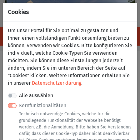
Cookies
Um unser Portal für Sie optimal zu gestalten und
Anm
Navigation ein-/ausblenden
Menü
Ihnen einen vollständigen Funktionsumfang bieten zu
können, verwenden wir Cookies. Bitte konfigurieren Sie
individuell, welche Cookie-Typen Sie verwenden
Ausnahmegenehmigung -
möchten. Sie können diese Einstellungen jederzeit
ambulante Alten- und
ändern, indem Sie im unteren Bereich der Seite auf
"Cookies" klicken. Weitere Informationen erhalten Sie
Pflegedienste (Antrag)
in unserer
Datenschutzerklärung
.
Alle auswählen
Anmeldung erforderlich
Kernfunktionalitäten
Dieser Dienst steht ausschließlich natürlichen
Technisch notwendige Cookies, welche für die
Personen zur Verfügung. Bitte melden Sie sich mit
grundlegende Funktionalität der Webseite benötigt
einem zentralen Nutzerkonto (
BundID
) an.
werden, z.B. die Anmeldung. Bitte haben Sie Verständnis
dafür, dass dieser Cookie-Typ daher nicht deaktivierbar