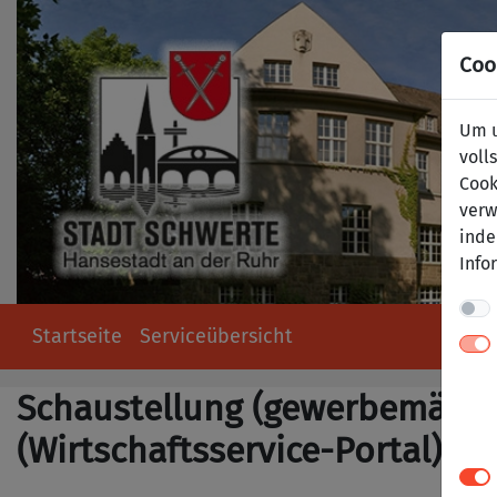
Coo
Um u
voll
Cook
verw
inde
Info
Startseite
Serviceübersicht
Schaustellung (gewerbemäßig)
(Wirtschaftsservice-Portal)